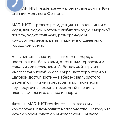
ЖК МARINIST residence — малоэтажный дом на 16-й
станции Большого Фонтана.
МARINIST — релакс-резиденция в первой линии от
моря, для людей, которые любят природу и морской
пейзаж, ведут стильную, размеренную и
комфортную жизнь, ценят тишину в отдалении от
городской суеты.
Большинство квартир — с видом на море, с
просторными балконами, открытыми террасами и
солнечными верандами. Собственный парк из
многолетних голубых елей украшает территорию.В
шаговой доступности — набережная "Золотого
Берега" с пляжами и ресторанами. Также есть
круглосуточная охрана, подземный паркинг,
площадки для игр, отдыха и спорта
Жизнь в MARINIST residence — во всех смыслах
комфортна и вдохновляет на творчество. Потому что
между морем, счастьем и человеком — ничего